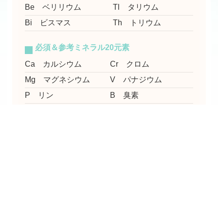
Be ベリリウム
Tl タリウム
Bi ビスマス
Th トリウム
必須＆参考ミネラル20元素
Ca カルシウム
Cr クロム
Mg マグネシウム
V パナジウム
P リン
B 臭素
Si ケイ素
Co コバルト
Na ナトリウム
Mo モリブデン
K カリウム
I 要素
Cu 銅
TLi リチウム
Zn 亜鉛
Ge ゲルマニウム
Fe 鉄
Se セレン
Mn マンガン
S 硫黄