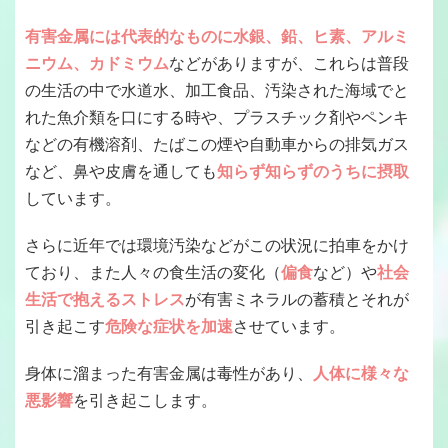
有害金属には代表的なものに水銀、鉛、ヒ素、アルミ
ニウム、カドミウム
などがありますが、これらは普段
の生活の中で水道水、加工食品、汚染された海域でと
れた魚介類を口にする時や、プラスチック剤やペンキ
などの有機溶剤、たばこの煙や自動車からの排気ガス
など、鼻や皮膚を通しても
知らず知らずのうちに摂取
しています。
さらに近年では環境汚染などがこの状況に拍車をかけ
ており、また人々の食生活の変化（
偏食
など）や
社会
生活で抱えるストレス
が有害ミネラルの蓄積とそれが
引き起こす
危険な症状を加速
させています。
身体に溜まった有害金属は毒性があり、
人体に様々な
悪影響
を引き起こします。