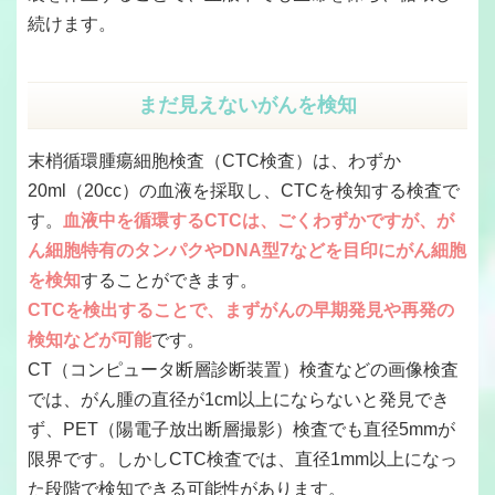
続けます。
まだ見えないがんを検知
末梢循環腫瘍細胞検査（CTC検査）は、わずか
20ml（20cc）の血液を採取し、CTCを検知する検査で
す。
血液中を循環するCTCは、ごくわずかですが、が
ん細胞特有のタンパクやDNA型7などを目印にがん細胞
を検知
することができます。
CTCを検出することで、まずがんの早期発見や再発の
検知などが可能
です。
CT（コンピュータ断層診断装置）検査などの画像検査
では、がん腫の直径が1cm以上にならないと発見でき
ず、PET（陽電子放出断層撮影）検査でも直径5mmが
限界です。しかしCTC検査では、直径1mm以上になっ
た段階で検知できる可能性があります。